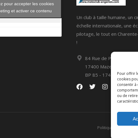
ez pour accepter les cookies
eting et activer ce contenu
Un club à taille humaine, un ci
échelle internationale, une é
pilotage, le tout en Charent
!
84 Rue de Poursay
17400 Mazeray
Pour offrir 
BP 85 - 17416 Saint Jean
cookies pou
consentir à
comportement
ou de retire
caractéristi
Ac
Politique de confident