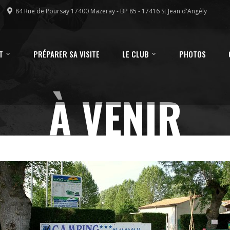
84 Rue de Poursay 17400 Mazeray - BP 85 - 17416 St Jean d'Angély
T
PRÉPARER SA VISITE
LE CLUB
PHOTOS
À VENIR