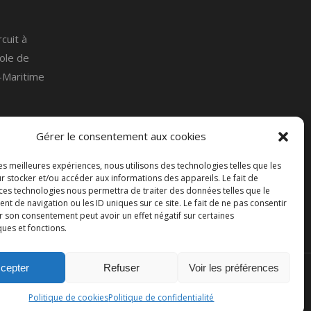
rcuit à
cole de
e-Maritime
Gérer le consentement aux cookies
les meilleures expériences, nous utilisons des technologies telles que les
 d'Angély
r stocker et/ou accéder aux informations des appareils. Le fait de
 ces technologies nous permettra de traiter des données telles que le
 de navigation ou les ID uniques sur ce site. Le fait de ne pas consentir
r son consentement peut avoir un effet négatif sur certaines
ques et fonctions.
cepter
Refuser
Voir les préférences
ialité
Mentions légales
Politique de cookies (UE)
Politique de cookies
Politique de confidentialité