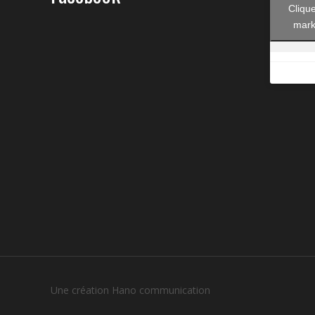
Cliqu
mark
Une création Hano communication