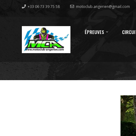
+33 06 73 39 75 58
motoclub.angerien@gmail.com
ÉPREUVES
CIRCUI